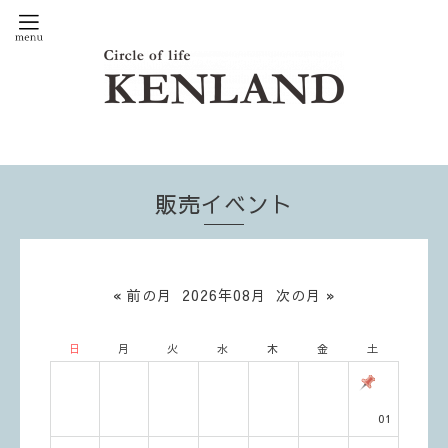
販売イベント
« 前の月
2026年08月
次の月 »
日
月
火
水
木
金
土
01