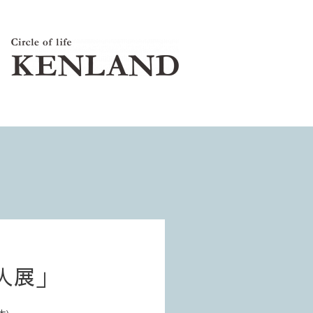
人展」
木)