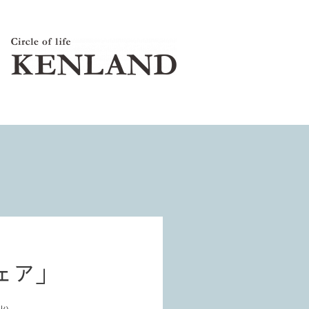
ェア」
火)