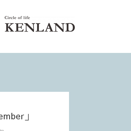
mber」
火)